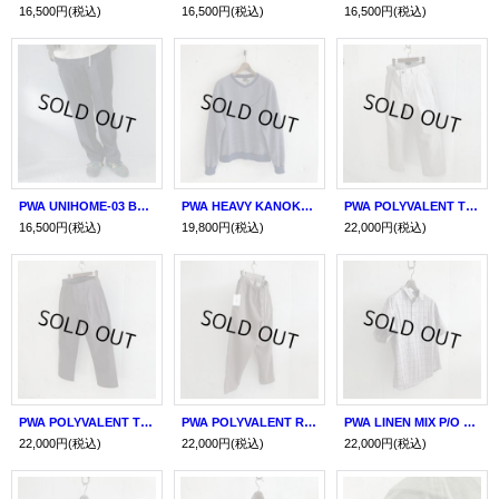
16,500円
(税込)
16,500円
(税込)
16,500円
(税込)
PWA UNIHOME-03 BLACK
PWA HEAVY KANOKO V-NECK P/O
PWA POLYVALENT TRAVEL SLACKS IVORY
16,500円
(税込)
19,800円
(税込)
22,000円
(税込)
PWA POLYVALENT TRAVEL SLACKS KHAKI
PWA POLYVALENT RESORT PT GREIGE
PWA LINEN MIX P/O SHIRT BEIGE CHECK
22,000円
(税込)
22,000円
(税込)
22,000円
(税込)