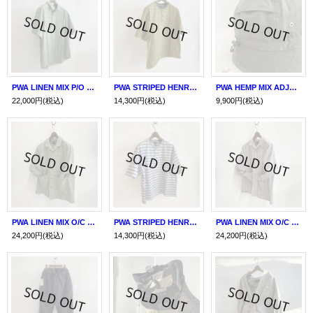
PWA LINEN MIX P/O SHIRT GREEN CHECK
PWA STRIPED HENRYNECK S/S TEE MOJAVE
PWA HEMP MIX ADJUSTABLE HAT
22,000円
(税込)
14,300円
(税込)
9,900円
(税込)
PWA LINEN MIX O/C SHIRT GREEN CHECK
PWA STRIPED HENRYNECK S/S TEE CLOUD
PWA LINEN MIX O/C SHIRT BEIGE CHECK
24,200円
(税込)
14,300円
(税込)
24,200円
(税込)