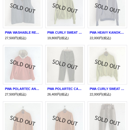
PWA WASHABLE REFINE-WOOL CHK RV VEST CHARCOAL
PWA CURLY SWEAT CREW PISTACHIO
PWA HEAVY KANOKO BLOCK HOODIE
27,500円
(税込)
19,800円
(税込)
22,000円
(税込)
PWA POLARTEC ANORAK CARROT
PWA POLARTEC CARGO PT
PWA CURLY SWEAT ZIP-UP TOPS PISTACHIO
27,500円
(税込)
26,400円
(税込)
22,000円
(税込)