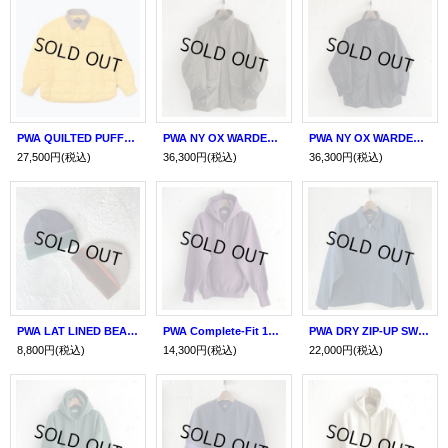
PWA QUILTED PUFFY SHIRT
PWA NY OX WARDEN'S HALF COAT ARMY
PWA NY OX WARDEN'S HALF COAT BLACK
27,500円
(税込)
36,300円
(税込)
36,300円
(税込)
PWA LAT LINED BEANIE
PWA Complete-Fit 12.5oz H/Z HOODIE PURPLE
PWA DRY ZIP-UP SWING SHIRT NAVY CHECK
8,800円
(税込)
14,300円
(税込)
22,000円
(税込)