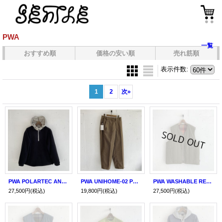
PWA
一覧
おすすめ順
価格の安い順
売れ筋順
表示件数
:
1
2
次
»
PWA POLARTEC ANORAK BLACK
PWA UNIHOME-02 PLAID24FW LEAVES
PWA WASHABLE REFINE-WOOL CHK RV VEST OLIVE
27,500円
(税込)
19,800円
(税込)
27,500円
(税込)