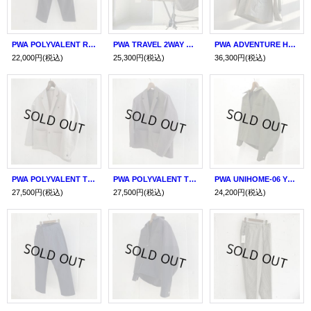
PWA POLYVALENT RESORT PT CHARCOAL
PWA TRAVEL 2WAY TOTE
PWA ADVENTURE HALF COAT
22,000円
(税込)
25,300円
(税込)
36,300円
(税込)
PWA POLYVALENT TRAVEL JKT IVORY
PWA POLYVALENT TRAVEL JKT KHAKI
PWA UNIHOME-06 YOMOGI
27,500円
(税込)
27,500円
(税込)
24,200円
(税込)