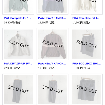
PWA Complete-Fit 12.5oz H/Z HOODIE DEEP FOREST
PWA HEAVY KANOKO HENRYNECK P/O NAVY
PWA Complete-Fit 12.5oz H/Z HOODIE STONE
14,300円
(税込)
19,800円
(税込)
14,300円
(税込)
PWA DRY ZIP-UP SWING SHIRT BEIGE CHECK
PWA HEAVY KANOKO HENRYNECK P/O BROWN
PWA TOOLBOX SHORTS / 24SS ASPHALT
22,000円
(税込)
19,800円
(税込)
16,500円
(税込)