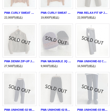
PWA CURLY SWEAT ZIP-UP TOPS ALMOND
PWA CURLY SWEAT CREW ALMOND
PWA RELAX-FIT 6P JEANS
22,000円
(税込)
19,800円
(税込)
22,000円
(税込)
PWA DENIM ZIP-UP JKT
PWA WASHABLE JQ BEANIE
PWA UNIHOME-02 CHARCOAL
27,500円
(税込)
9,900円
(税込)
16,500円
(税込)
PWA UNIHOME-02 MIDNIGHT
PWA UNIHOME-02 BLACK
PWA UNIHOME-03 MIDNIGHT