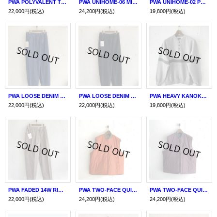
PWA POLYVALENT TRAVEL SLACKS NAVY
PWA UNIHOME-06 MIDNIGHT
PWA UNIHOME-02 PLAID24FW FROG
22,000円
(税込)
24,200円
(税込)
19,800円
(税込)
PWA LOOSE DENIM TROUSERS INDIGO
PWA LOOSE DENIM TROUSERS DEEP BLACK
PWA HEAVY KANOKO HENRYNECK P/O HEATHER GREY
22,000円
(税込)
22,000円
(税込)
19,800円
(税込)
PWA FADED 14W RIDGE SKACKS
PWA TWO-FACE QUILTED VEST CINNAMON ORANGE
PWA TWO-FACE QUILTED VEST DARK BURGUNDY
22,000円
(税込)
24,200円
(税込)
24,200円
(税込)