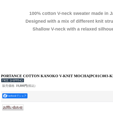
100% cotton V-neck sweater made in J
Designed with a mix of different knit str
Shallow V-neck with a relaxed silhoue
PORTANCE COTTON KANOKO V-KNIT MOCHA
[
PC01C003-K
販売価格
:
19,800円
(税込)
Facebookでシェア