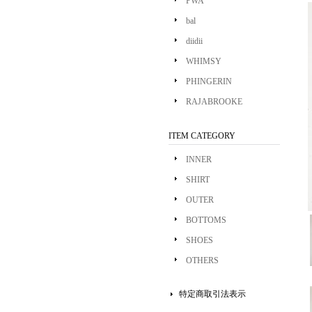
PWA
bal
diidii
WHIMSY
PHINGERIN
RAJABROOKE
ITEM CATEGORY
INNER
SHIRT
OUTER
BOTTOMS
SHOES
OTHERS
特定商取引法表示