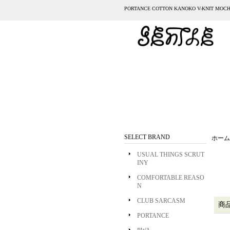
PORTANCE COTTON KANOKO V-KNIT
SELECT BRAND
ホーム
USUAL THINGS SCRUT
INY
COMFORTABLE REASO
N
CLUB SARCASM
商
PORTANCE