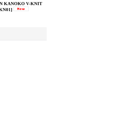
N KANOKO V-KNIT
-KN01
]