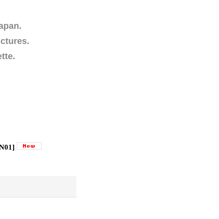
apan.
uctures.
tte.
N01
]