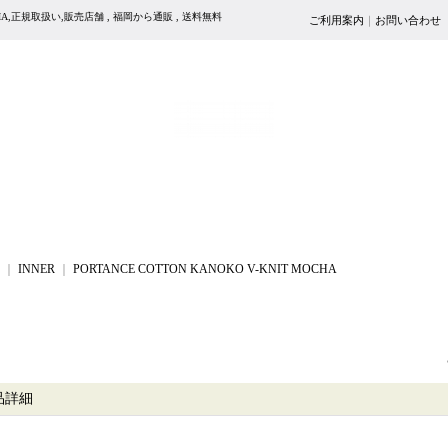
 MOCHA,正規取扱い,販売店舗 , 福岡から通販 , 送料無料
ご利用案内
｜
お問い合わせ
｜
INNER
｜
PORTANCE COTTON KANOKO V-KNIT MOCHA
品詳細