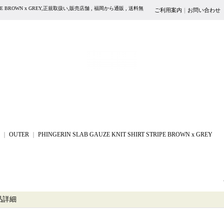
STRIPE BROWN x GREY,正規取扱い,販売店舗 , 福岡から通販 , 送料無
ご利用案内
｜
お問い合わせ
｜
OUTER
｜
PHINGERIN SLAB GAUZE KNIT SHIRT STRIPE BROWN x GREY
品詳細