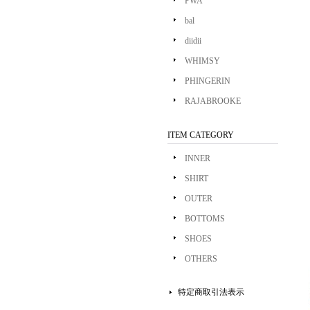
PWA
bal
diidii
WHIMSY
PHINGERIN
RAJABROOKE
ITEM CATEGORY
INNER
SHIRT
OUTER
BOTTOMS
SHOES
OTHERS
特定商取引法表示