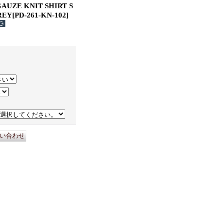
AUZE KNIT SHIRT S
REY
[
PD-261-KN-102
]