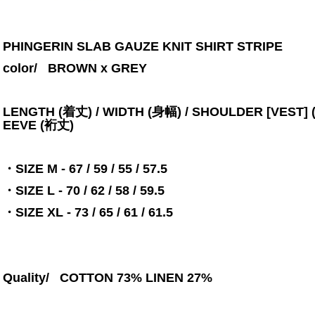
PHINGERIN SLAB GAUZE KNIT SHIRT STRIPE
color/
BROWN x GREY
LENGTH (着丈) / WIDTH (身幅) / SHOULDER [VEST] 
EEVE (裄丈)
・SIZE M - 67 / 59 / 55 / 57.5
・SIZE L - 70 / 62 / 58 / 59.5
・SIZE XL - 73 / 65 / 61 / 61.5
Quality/
COTTON 73% LINEN 27%