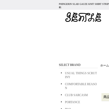
PHINGERIN SLAB GAUZE KNIT SHIRT 
料
SELECT BRAND
ホーム
USUAL THINGS SCRUT
INY
COMFORTABLE REASO
N
CLUB SARCASM
商
PORTANCE