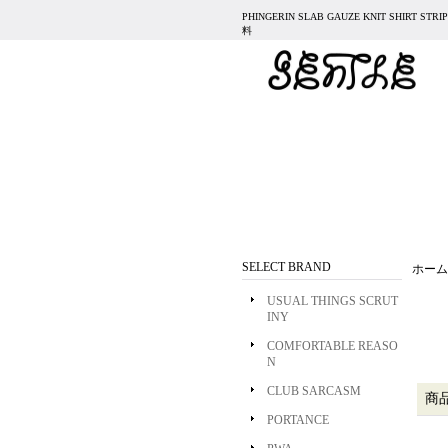
PHINGERIN SLAB GAUZE KNIT SHIRT 
料
SELECT BRAND
ホーム
USUAL THINGS SCRUT
INY
COMFORTABLE REASO
N
CLUB SARCASM
商
PORTANCE