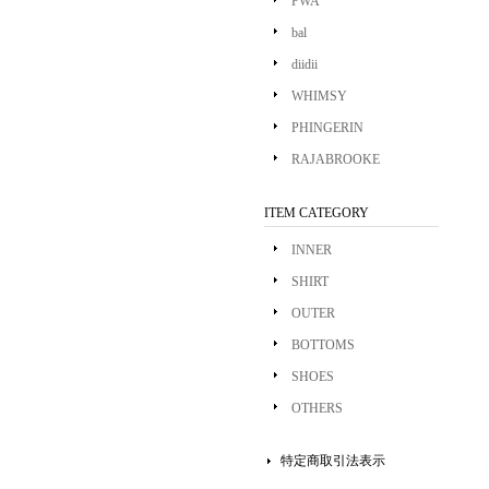
PWA
bal
diidii
WHIMSY
PHINGERIN
RAJABROOKE
ITEM CATEGORY
INNER
SHIRT
OUTER
BOTTOMS
SHOES
OTHERS
特定商取引法表示