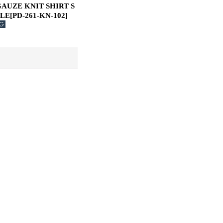
AUZE KNIT SHIRT S
PLE
[
PD-261-KN-102
]