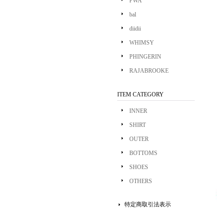
PWA
bal
diidii
WHIMSY
PHINGERIN
RAJABROOKE
ITEM CATEGORY
INNER
SHIRT
OUTER
BOTTOMS
SHOES
OTHERS
特定商取引法表示