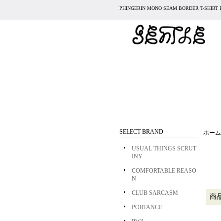
PHINGERIN MONO SEAM BORDER T-SH
SELECT BRAND
ホーム
USUAL THINGS SCRUT
INY
COMFORTABLE REASO
N
CLUB SARCASM
商
PORTANCE