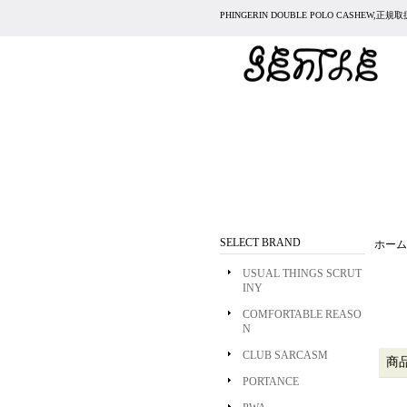
PHINGERIN DOUBLE POLO CASHEW,
SELECT BRAND
ホーム
USUAL THINGS SCRUT
INY
COMFORTABLE REASO
N
CLUB SARCASM
商
PORTANCE