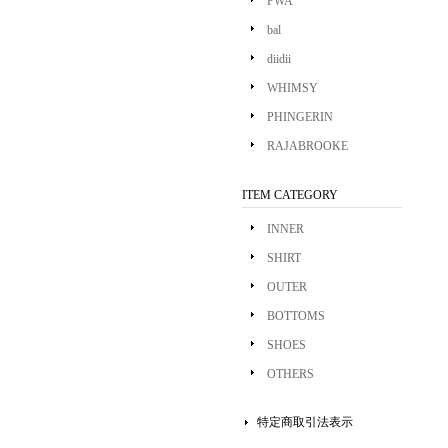
PWA
bal
diidii
WHIMSY
PHINGERIN
RAJABROOKE
ITEM CATEGORY
INNER
SHIRT
OUTER
BOTTOMS
SHOES
OTHERS
特定商取引法表示