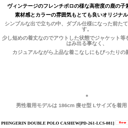
ヴィンテージのフレンチポロの様な高密度の鹿の子
素材感とカラーの雰囲気もとても良いオリジナル
シンプルな出で立ちの中、ダブル仕様になった前たて
す。
少し短めの着丈なのでアウトした状態でジャケット等
はみ出る事なく、
カジュアルながら上品な着こなしにもぴったりの
＊
男性着用モデルは 186cm 痩せ型 Lサイズを着
PHINGERIN DOUBLE POLO CASHEW
[
PD-261-LCS-081
]