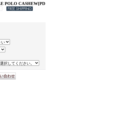
LE POLO CASHEW
[
PD