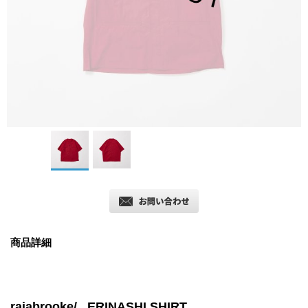
商品詳細
rajabrooke/ ERINASHI SHIRT