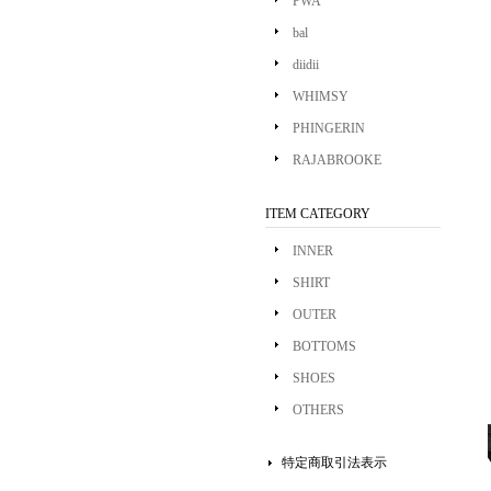
PWA
bal
diidii
WHIMSY
PHINGERIN
RAJABROOKE
ITEM CATEGORY
INNER
SHIRT
OUTER
BOTTOMS
SHOES
OTHERS
特定商取引法表示