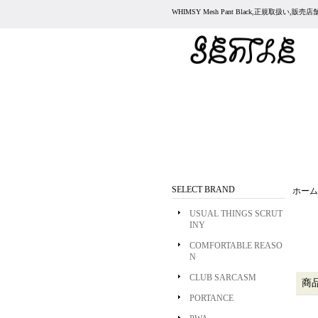
WHIMSY Mesh Pant Black,正規取扱い,販
SELECT BRAND
ホーム
USUAL THINGS SCRUT
INY
COMFORTABLE REASO
N
CLUB SARCASM
商
PORTANCE