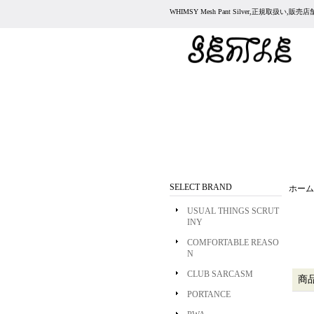
WHIMSY Mesh Pant Silver,正規取扱い,販
SELECT BRAND
ホーム
USUAL THINGS SCRUT
INY
COMFORTABLE REASO
N
CLUB SARCASM
商
PORTANCE