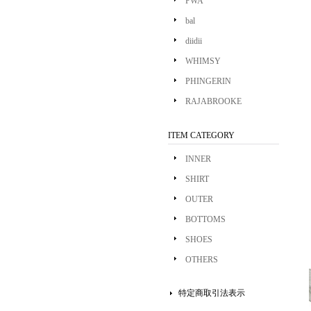
PWA
bal
diidii
WHIMSY
PHINGERIN
RAJABROOKE
ITEM CATEGORY
INNER
SHIRT
OUTER
BOTTOMS
SHOES
OTHERS
特定商取引法表示