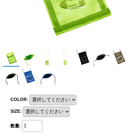
COLOR
:
SIZE
:
数量
: