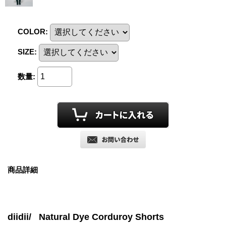
COLOR
:
SIZE
:
数量
:
商品詳細
diidii/ Natural Dye Corduroy Shorts