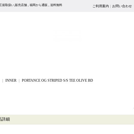
VE BD,正規取扱い,販売店舗 , 福岡から通販 , 送料無料
ご利用案内
｜
お問い合わせ
｜
INNER
｜
PORTANCE OG STRIPED S/S TEE OLIVE BD
品詳細