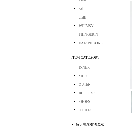
PWA
bal
diidii
WHIMSY
PHINGERIN
RAJABROOKE
ITEM CATEGORY
INNER
SHIRT
OUTER
BOTTOMS
SHOES
OTHERS
特定商取引法表示