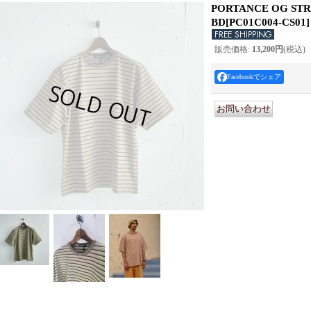
PORTANCE OG STRI
BD
[
PC01C004-CS01
]
販売価格
:
13,200円
(税込)
Facebookでシェア