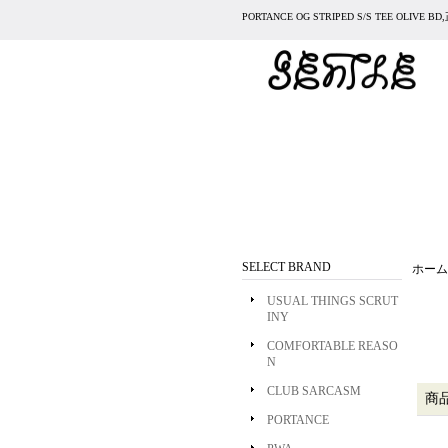
PORTANCE OG STRIPED S/S TEE OLI
SELECT BRAND
ホーム
USUAL THINGS SCRUT
INY
COMFORTABLE REASO
N
CLUB SARCASM
商
PORTANCE