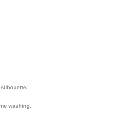
 silhouette.
ome washing.